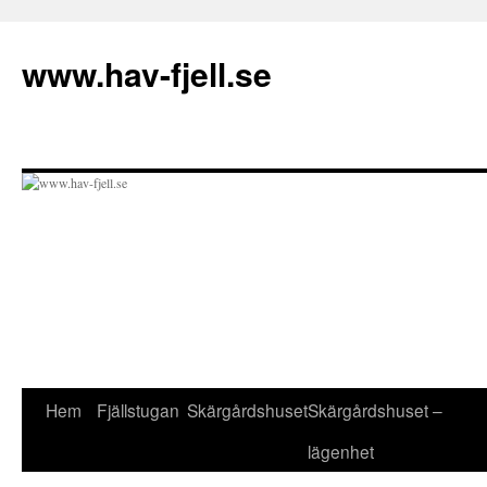
Hoppa
till
www.hav-fjell.se
innehåll
Hem
Fjällstugan
Skärgårdshuset
Skärgårdshuset –
lägenhet