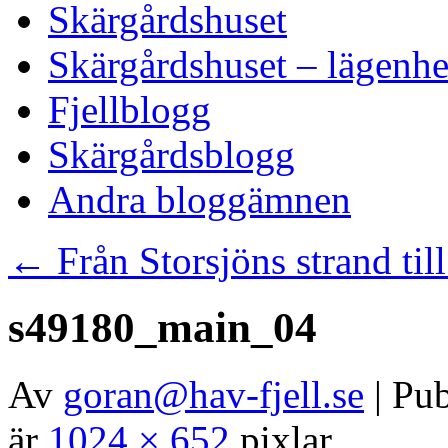
Skärgårdshuset
Skärgårdshuset – lägenhe
Fjellblogg
Skärgårdsblogg
Andra bloggämnen
←
Från Storsjöns strand till
s49180_main_04
Av
goran@hav-fjell.se
|
Pub
är
1024 × 652
pixlar