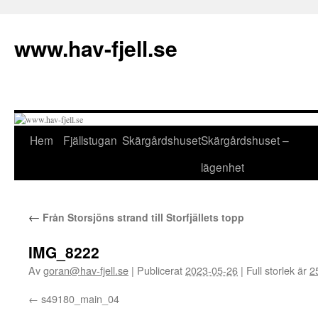
Hoppa
till
www.hav-fjell.se
innehåll
Hem
Fjällstugan
Skärgårdshuset
Skärgårdshuset –
lägenhet
←
Från Storsjöns strand till Storfjällets topp
IMG_8222
Av
goran@hav-fjell.se
|
Publicerat
2023-05-26
|
Full storlek är
2
s49180_main_04