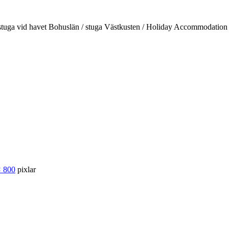
d / stuga vid havet Bohuslän / stuga Västkusten / Holiday Accommodati
× 800
pixlar