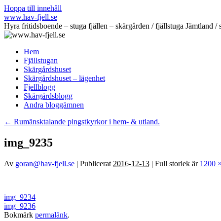
Hoppa till innehåll
www.hav-fjell.se
Hyra fritidsboende – stuga fjällen – skärgården / fjällstuga Jämtlan
Hem
Fjällstugan
Skärgårdshuset
Skärgårdshuset – lägenhet
Fjellblogg
Skärgårdsblogg
Andra bloggämnen
←
Rumänsktalande pingstkyrkor i hem- & utland.
img_9235
Av
goran@hav-fjell.se
|
Publicerat
2016-12-13
|
Full storlek är
1200 
img_9234
img_9236
Bokmärk
permalänk
.