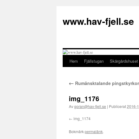
Hoppa
till
www.hav-fjell.se
innehåll
Hem
Fjällstugan
Skärgårdshuset
←
Rumänsktalande pingstkyrkor 
img_1176
Av
goran@hav-fjell.se
|
Publicerat
2016-1
img_1174
Bokmärk
permalänk
.