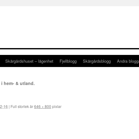
Skärgårdshuset – lägenhet
Fjellblogg
Skärgårdsblogg
Andra blog
i hem- & utland.
2-16
|
Full storlek är
646 × 800
pixlar