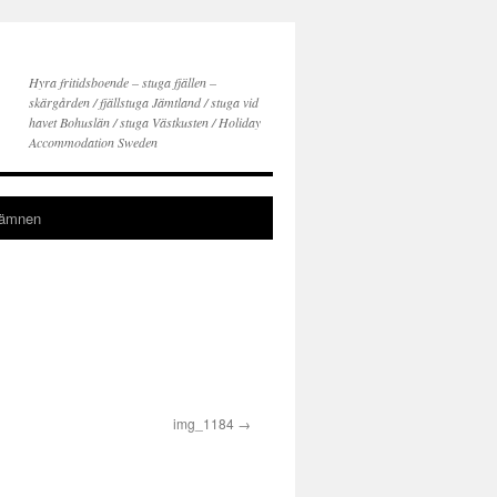
Hyra fritidsboende – stuga fjällen –
skärgården / fjällstuga Jämtland / stuga vid
havet Bohuslän / stuga Västkusten / Holiday
Accommodation Sweden
gämnen
img_1184