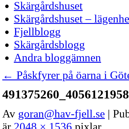
Skärgårdshuset
Skärgårdshuset – lägenhe
Fjellblogg
Skärgårdsblogg
Andra bloggämnen
←
Påskfyrer på öarna i Göt
491375260_405612195
Av
goran@hav-fjell.se
|
Pub
är
2048 × 1536
pixlar