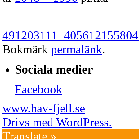
491203111_405612155804
Bokmärk
permalänk
.
Sociala medier
Facebook
www.hav-fjell.se
Drivs med WordPress.
Translate »