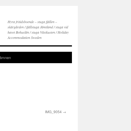
Hyra fritidsboende – stuga fjällen –
skärgården / fjällstuga Jämtland / stuga vid
havet Bohuslän / stuga Västkusten / Holiday
Accommodation Sweden
gämnen
IMG_9054