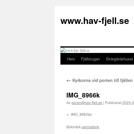
Hoppa
till
www.hav-fjell.se
innehåll
Hem
Fjällstugan
Skärgårdshuset
←
Kyrkorna vid porten till fjällen
IMG_8966k
Av
goran@hav-fjell.se
|
Publicerat
2025-0
IMG_8962kp
Bokmärk
permalänk
.