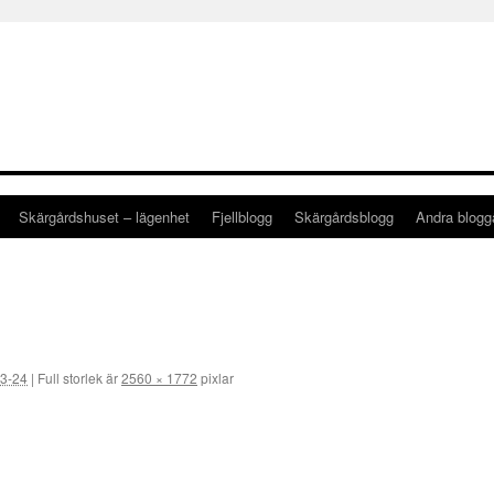
Skärgårdshuset – lägenhet
Fjellblogg
Skärgårdsblogg
Andra blog
3-24
|
Full storlek är
2560 × 1772
pixlar