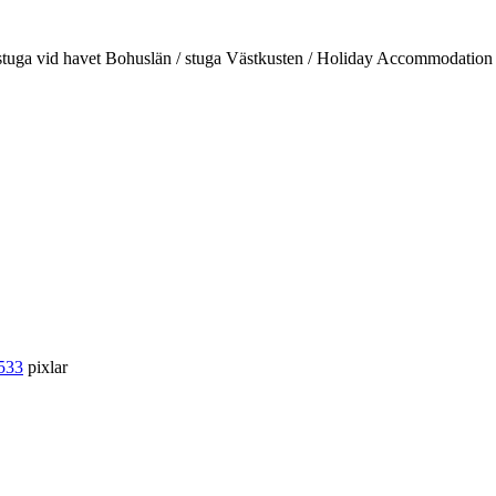
d / stuga vid havet Bohuslän / stuga Västkusten / Holiday Accommodati
533
pixlar