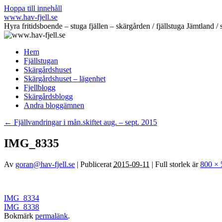
Hoppa till innehåll
www.hav-fjell.se
Hyra fritidsboende – stuga fjällen – skärgården / fjällstuga Jämtlan
Hem
Fjällstugan
Skärgårdshuset
Skärgårdshuset – lägenhet
Fjellblogg
Skärgårdsblogg
Andra bloggämnen
←
Fjällvandringar i mån.skiftet aug. – sept. 2015
IMG_8335
Av
goran@hav-fjell.se
|
Publicerat
2015-09-11
|
Full storlek är
800 × 
IMG_8334
IMG_8338
Bokmärk
permalänk
.