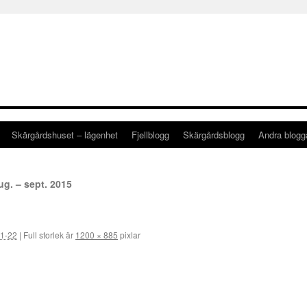
Skärgårdshuset – lägenhet
Fjellblogg
Skärgårdsblogg
Andra blog
ug. – sept. 2015
1-22
|
Full storlek är
1200 × 885
pixlar