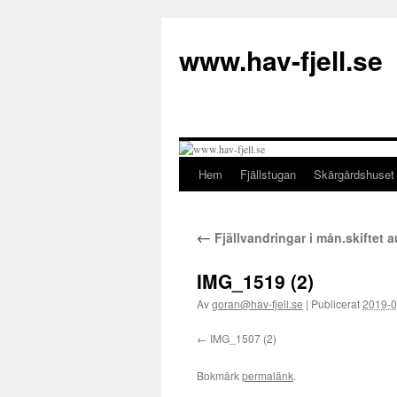
Hoppa
till
www.hav-fjell.se
innehåll
Hem
Fjällstugan
Skärgårdshuset
←
Fjällvandringar i mån.skiftet a
IMG_1519 (2)
Av
goran@hav-fjell.se
|
Publicerat
2019-0
IMG_1507 (2)
Bokmärk
permalänk
.