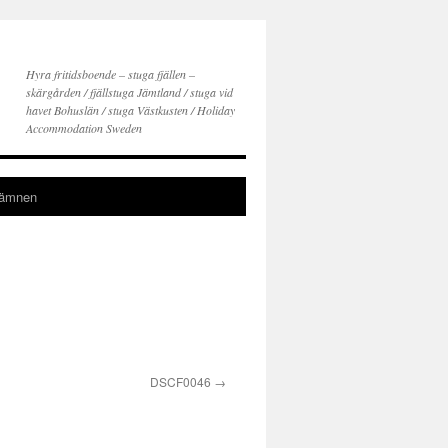
Hyra fritidsboende – stuga fjällen –
skärgården / fjällstuga Jämtland / stuga vid
havet Bohuslän / stuga Västkusten / Holiday
Accommodation Sweden
gämnen
DSCF0046