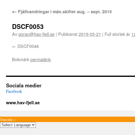
←
Fjällvandringar i mån.skiftet aug. – sept. 2015
DSCF0053
Av
goran@hav-fjell.se
|
Publicerat
2019-03-21
|
Full storlek är
1
DSCF0046
Bokmärk
permalänk
.
Sociala medier
Facebook
www.hav-fjell.se
Translate »