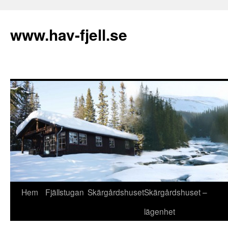
Hoppa
till
www.hav-fjell.se
innehåll
Hem
Fjällstugan
Skärgårdshuset
Skärgårdshuset –
lägenhet