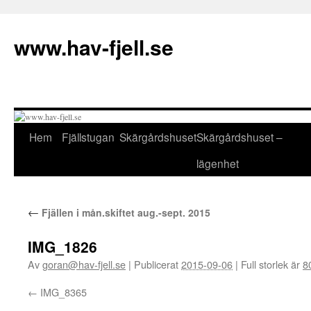
Hoppa
till
www.hav-fjell.se
innehåll
Hem
Fjällstugan
Skärgårdshuset
Skärgårdshuset –
lägenhet
←
Fjällen i mån.skiftet aug.-sept. 2015
IMG_1826
Av
goran@hav-fjell.se
|
Publicerat
2015-09-06
|
Full storlek är
8
IMG_8365