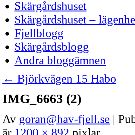
Skärgårdshuset
Skärgårdshuset – lägenhe
Fjellblogg
Skärgårdsblogg
Andra bloggämnen
←
Björkvägen 15 Habo
IMG_6663 (2)
Av
goran@hav-fjell.se
|
Pub
är
1200 × 892
pixlar