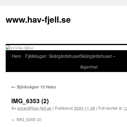
Hoppa
till
www.hav-fjell.se
innehåll
Hem
Fjällstugan
Skärgårdshuset
Skärgårdshuset –
lägenhet
←
Björkvägen 15 Habo
IMG_6353 (2)
Av
goran@hav-fjell.se
|
Publicerat
2020-11-28
|
Full storlek är
1
IMG_6355 (2)