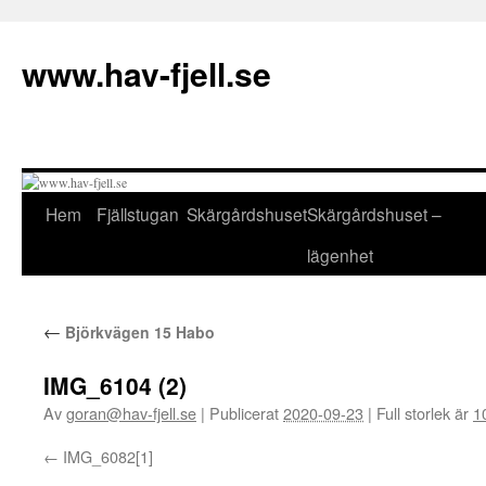
Hoppa
till
www.hav-fjell.se
innehåll
Hem
Fjällstugan
Skärgårdshuset
Skärgårdshuset –
lägenhet
←
Björkvägen 15 Habo
IMG_6104 (2)
Av
goran@hav-fjell.se
|
Publicerat
2020-09-23
|
Full storlek är
1
IMG_6082[1]