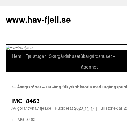
Hoppa
till
www.hav-fjell.se
innehåll
Hem
Fjällstugan
Skärgårdshuset
Skärgårdshuset –
lägenhet
←
Åsarpsrötter – 160-årig frikyrkohistoria med utgångspunkt
IMG_8463
Av
goran@hav-fjell.se
|
Publicerat
2023-11-14
|
Full storlek är
2
IMG_8462