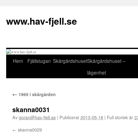
Hoppa
till
www.hav-fjell.se
innehåll
Hem
Fjällstugan
Skärgårdshuset
Skärgårdshuset –
lägenhet
←
1969 i skärgården
skanna0031
Av
goran@hav-fjell.se
|
Publicerat
2013-05-18
|
Full storlek är
3
skanna0029