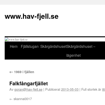
Hoppa
till
www.hav-fjell.se
innehåll
Hem
Fjällstugan
Skärgårdshuset
Skärgårdshuset –
lägenhet
←
1969 i fjällen
Falkfångarfjället
Av
goran@hav-fjell.se
|
Publicerat
2013-05-03
|
Full storlek är
8
skanna0017