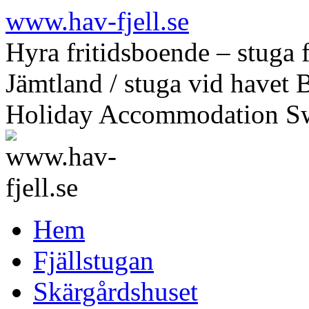
Hoppa
www.hav-fjell.se
till
innehåll
Hyra fritidsboende – stuga f
Jämtland / stuga vid havet 
Holiday Accommodation S
Hem
Fjällstugan
Skärgårdshuset