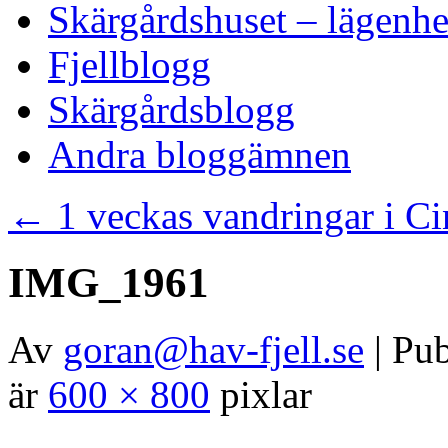
Skärgårdshuset – lägenhe
Fjellblogg
Skärgårdsblogg
Andra bloggämnen
←
1 veckas vandringar i C
IMG_1961
Av
goran@hav-fjell.se
|
Pub
är
600 × 800
pixlar