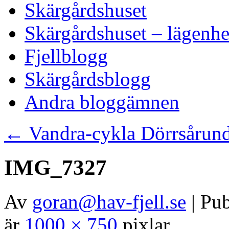
Skärgårdshuset
Skärgårdshuset – lägenhe
Fjellblogg
Skärgårdsblogg
Andra bloggämnen
←
Vandra-cykla Dörrsårun
IMG_7327
Av
goran@hav-fjell.se
|
Pub
är
1000 × 750
pixlar