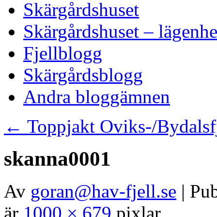
Skärgårdshuset
Skärgårdshuset – lägenhe
Fjellblogg
Skärgårdsblogg
Andra bloggämnen
←
Toppjakt Oviks-/Bydalsf
skanna0001
Av
goran@hav-fjell.se
|
Pub
är
1000 × 679
pixlar