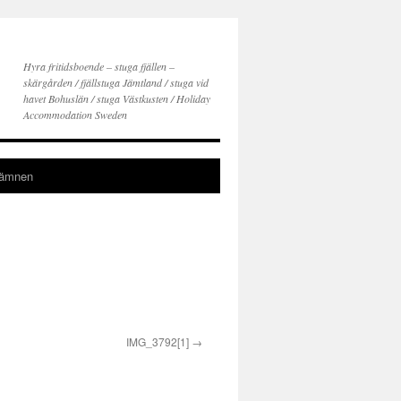
Hyra fritidsboende – stuga fjällen –
skärgården / fjällstuga Jämtland / stuga vid
havet Bohuslän / stuga Västkusten / Holiday
Accommodation Sweden
gämnen
IMG_3792[1]