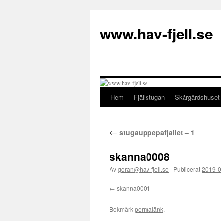
Hoppa
till
www.hav-fjell.se
innehåll
Hem
Fjällstugan
Skärgårdshuset
←
stugauppepafjallet – 1
skanna0008
Av
goran@hav-fjell.se
|
Publicerat
2019-0
skanna0001
Bokmärk
permalänk
.