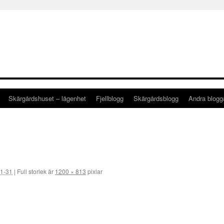
Skärgårdshuset – lägenhet
Fjellblogg
Skärgårdsblogg
Andra blog
1-31
|
Full storlek är
1200 × 813
pixlar