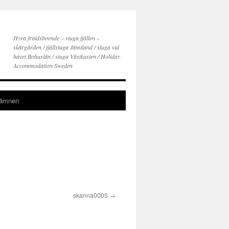
Hyra fritidsboende – stuga fjällen –
skärgården / fjällstuga Jämtland / stuga vid
havet Bohuslän / stuga Västkusten / Holiday
Accommodation Sweden
gämnen
skanna0005