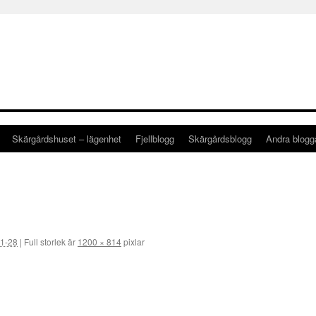
Skärgårdshuset – lägenhet
Fjellblogg
Skärgårdsblogg
Andra blog
1-28
|
Full storlek är
1200 × 814
pixlar