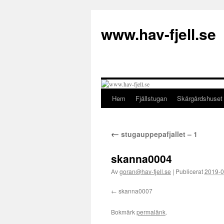
Hoppa
till
www.hav-fjell.se
innehåll
Hem
Fjällstugan
Skärgårdshuset
←
stugauppepafjallet – 1
skanna0004
Av
goran@hav-fjell.se
|
Publicerat
2019-0
skanna0007
Bokmärk
permalänk
.