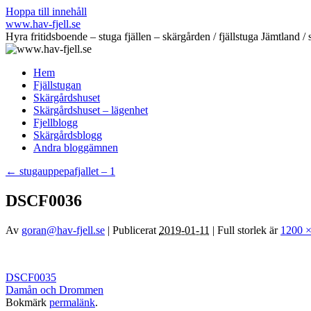
Hoppa till innehåll
www.hav-fjell.se
Hyra fritidsboende – stuga fjällen – skärgården / fjällstuga Jämtlan
Hem
Fjällstugan
Skärgårdshuset
Skärgårdshuset – lägenhet
Fjellblogg
Skärgårdsblogg
Andra bloggämnen
←
stugauppepafjallet – 1
DSCF0036
Av
goran@hav-fjell.se
|
Publicerat
2019-01-11
|
Full storlek är
1200 ×
DSCF0035
Damån och Drommen
Bokmärk
permalänk
.