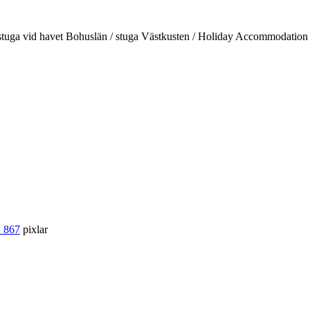
d / stuga vid havet Bohuslän / stuga Västkusten / Holiday Accommodati
 867
pixlar