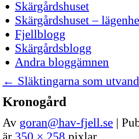
Skärgårdshuset
Skärgårdshuset – lägenhe
Fjellblogg
Skärgårdsblogg
Andra bloggämnen
←
Släktingarna som utvand
Kronogård
Av
goran@hav-fjell.se
|
Pub
är
350 × 258
pixlar