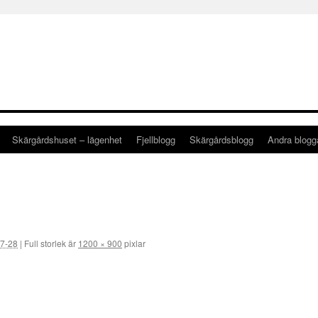
Skärgårdshuset – lägenhet
Fjellblogg
Skärgårdsblogg
Andra blog
7-28
|
Full storlek är
1200 × 900
pixlar