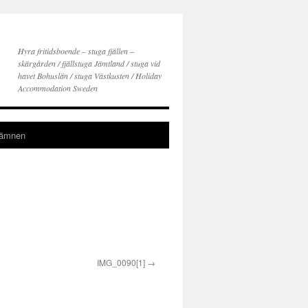
Hyra fritidsboende – stuga fjällen –
skärgården / fjällstuga Jämtland / stuga vid
havet Bohuslän / stuga Västkusten / Holiday
Accommodation Sweden
gämnen
IMG_0090[1]