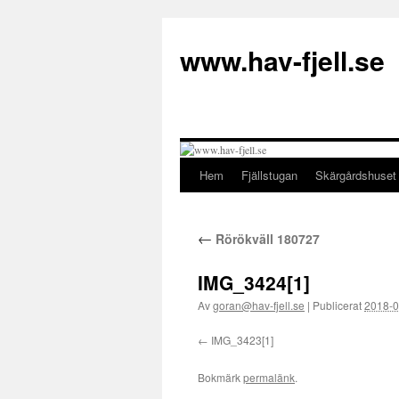
Hoppa
till
www.hav-fjell.se
innehåll
Hem
Fjällstugan
Skärgårdshuset
←
Rörökväll 180727
IMG_3424[1]
Av
goran@hav-fjell.se
|
Publicerat
2018-0
IMG_3423[1]
Bokmärk
permalänk
.