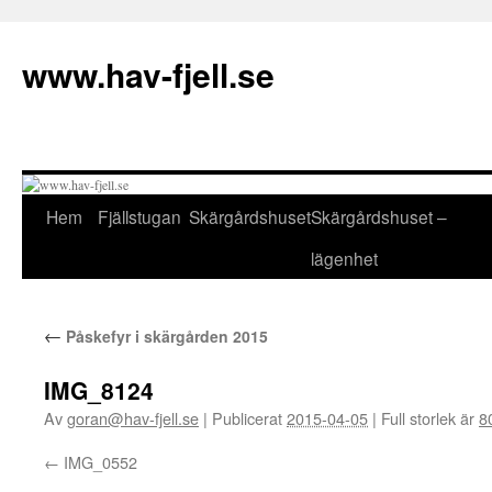
Hoppa
till
www.hav-fjell.se
innehåll
Hem
Fjällstugan
Skärgårdshuset
Skärgårdshuset –
lägenhet
←
Påskefyr i skärgården 2015
IMG_8124
Av
goran@hav-fjell.se
|
Publicerat
2015-04-05
|
Full storlek är
8
IMG_0552