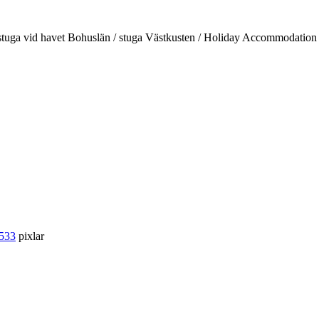
d / stuga vid havet Bohuslän / stuga Västkusten / Holiday Accommodati
 533
pixlar