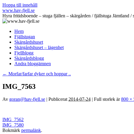
Hoppa till innehåll
www.hav-fjell.se
Hyra fritidsboende – stuga fjällen – skärgården / fjällstuga Jämtlan
Hem
Fjällstugan
Skärgårdshuset
Skärgårdshuset – lägenhet
Fjellblogg
Skärgårdsblogg
Andra bloggämnen
←
Morfar/farfar dyker och hoppar ..
IMG_7563
Av
goran@hav-fjell.se
|
Publicerat
2014-07-24
|
Full storlek är
800 ×
IMG_7562
IMG_7580
Bokmärk
permalänk
.