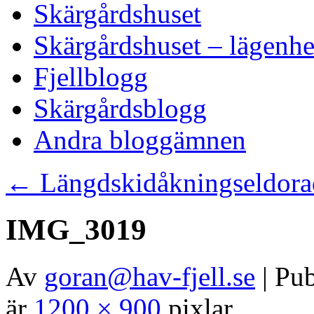
Skärgårdshuset
Skärgårdshuset – lägenhe
Fjellblogg
Skärgårdsblogg
Andra bloggämnen
←
Längdskidåkningseldor
IMG_3019
Av
goran@hav-fjell.se
|
Pub
är
1200 × 900
pixlar