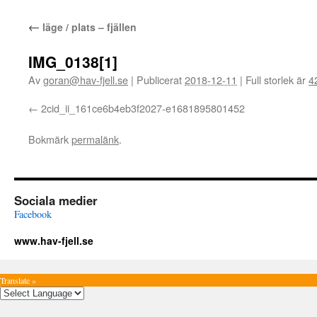
←
läge / plats – fjällen
IMG_0138[1]
Av
goran@hav-fjell.se
|
Publicerat
2018-12-11
|
Full storlek är
4
2cid_ii_161ce6b4eb3f2027-e1681895801452
Bokmärk
permalänk
.
Sociala medier
Facebook
www.hav-fjell.se
Translate »