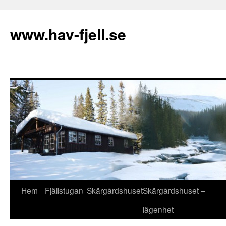
Hoppa
till
www.hav-fjell.se
innehåll
Hem
Fjällstugan
Skärgårdshuset
Skärgårdshuset –
lägenhet