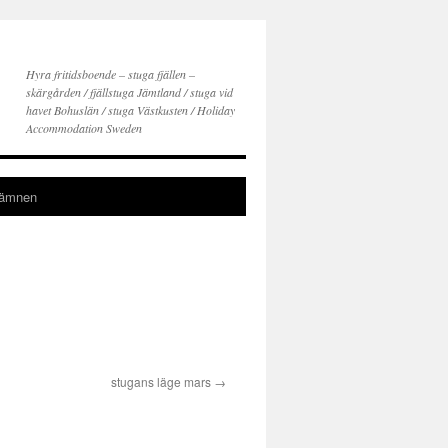
Hyra fritidsboende – stuga fjällen –
skärgården / fjällstuga Jämtland / stuga vid
havet Bohuslän / stuga Västkusten / Holiday
Accommodation Sweden
gämnen
stugans läge mars