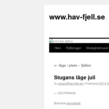
Hoppa
till
www.hav-fjell.se
innehåll
Hem
Fjällstugan
Skärgårdshuset
←
läge / plats – fjällen
Stugans läge juli
Av
goran@hav-fjell.se
|
Publicerat
2013-0
DSCF09042k
Bokmärk
permalänk
.