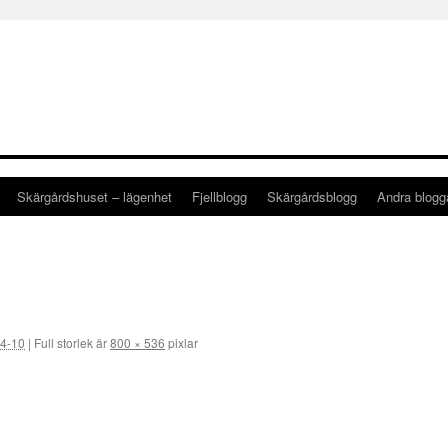
Skärgårdshuset – lägenhet
Fjellblogg
Skärgårdsblogg
Andra blog
4-10
|
Full storlek är
800 × 536
pixlar