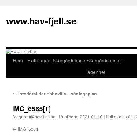
Hoppa
till
www.hav-fjell.se
innehåll
Hem
Fjällstugan
Skärgårdshuset
Skärgårdshuset –
lägenhet
←
Interiörbilder Habovilla – våningsplan
IMG_6565[1]
Av
goran@hav-fjell.se
|
Publicerat
2021-01-16
|
Full storlek är
1
IMG_6564