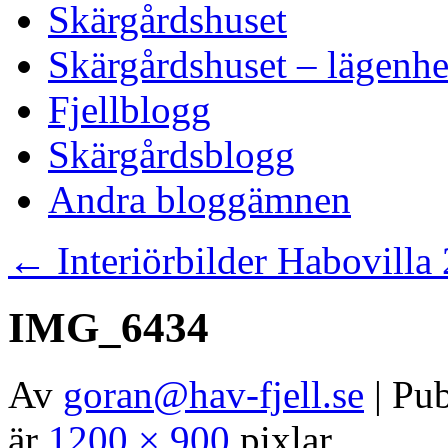
Skärgårdshuset
Skärgårdshuset – lägenhe
Fjellblogg
Skärgårdsblogg
Andra bloggämnen
←
Interiörbilder Habovilla 
IMG_6434
Av
goran@hav-fjell.se
|
Pub
är
1200 × 900
pixlar