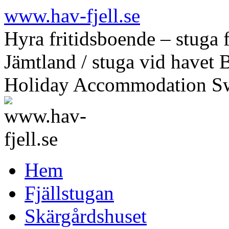
Hoppa
www.hav-fjell.se
till
innehåll
Hyra fritidsboende – stuga f
Jämtland / stuga vid havet 
Holiday Accommodation S
Hem
Fjällstugan
Skärgårdshuset