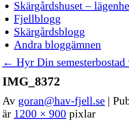
Skärgårdshuset – lägenhe
Fjellblogg
Skärgårdsblogg
Andra bloggämnen
←
Hyr Din semesterbostad v
IMG_8372
Av
goran@hav-fjell.se
|
Pub
är
1200 × 900
pixlar