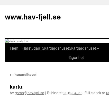
Hoppa
till
www.hav-fjell.se
innehåll
Hem
Fjällstugan
Skärgårdshuset
Skärgårdshuset –
lägenhet
←
husuteihavet
karta
Av
goran@hav-fjell.se
|
Publicerat
2019-04-29
|
Full storlek är
6