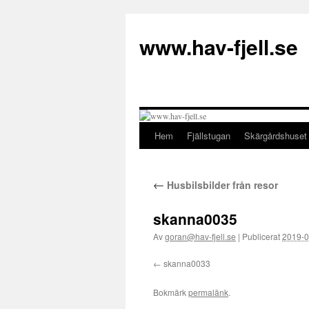
Hoppa
till
www.hav-fjell.se
innehåll
Hem
Fjällstugan
Skärgårdshuset
←
Husbilsbilder från resor
skanna0035
Av
goran@hav-fjell.se
|
Publicerat
2019-0
skanna0033
Bokmärk
permalänk
.