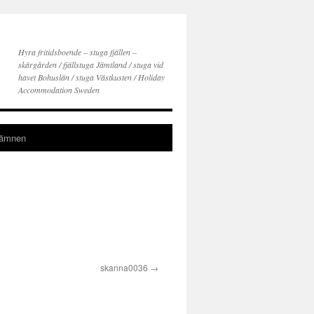
Hyra fritidsboende – stuga fjällen –
skärgården / fjällstuga Jämtland / stuga vid
havet Bohuslän / stuga Västkusten / Holiday
Accommodation Sweden
gämnen
skanna0036