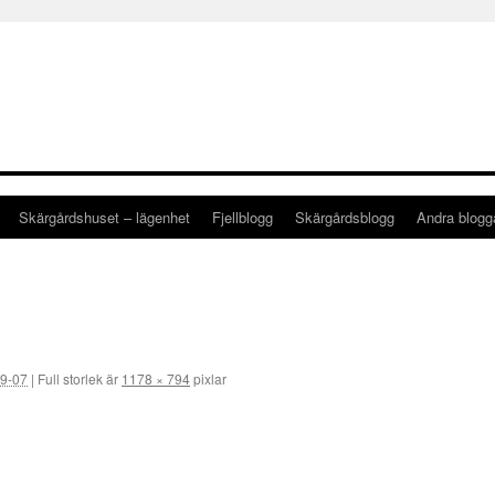
Skärgårdshuset – lägenhet
Fjellblogg
Skärgårdsblogg
Andra blog
9-07
|
Full storlek är
1178 × 794
pixlar