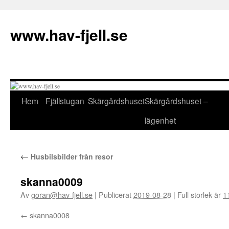
Hoppa
till
www.hav-fjell.se
innehåll
Hem
Fjällstugan
Skärgårdshuset
Skärgårdshuset –
lägenhet
←
Husbilsbilder från resor
skanna0009
Av
goran@hav-fjell.se
|
Publicerat
2019-08-28
|
Full storlek är
1
skanna0008