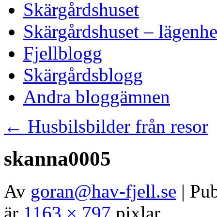
Skärgårdshuset
Skärgårdshuset – lägenhe
Fjellblogg
Skärgårdsblogg
Andra bloggämnen
←
Husbilsbilder från resor
skanna0005
Av
goran@hav-fjell.se
|
Pub
är
1163 × 797
pixlar