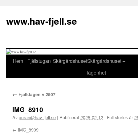
Hoppa
till
www.hav-fjell.se
innehåll
Hem
Fjällstugan
Skärgårdshuset
Skärgårdshuset –
lägenhet
←
Fjälldagen v 2507
IMG_8910
Av
goran@hav-fjell.se
|
Publicerat
2025-02-12
|
Full storlek är
2
IMG_8909