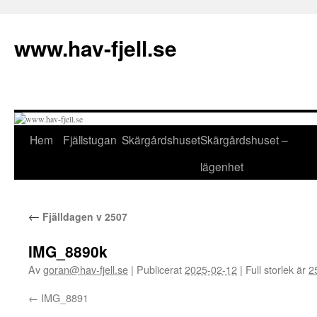
Hoppa
till
www.hav-fjell.se
innehåll
Hem
Fjällstugan
Skärgårdshuset
Skärgårdshuset –
lägenhet
←
Fjälldagen v 2507
IMG_8890k
Av
goran@hav-fjell.se
|
Publicerat
2025-02-12
|
Full storlek är
2
IMG_8891