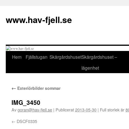
Hoppa
till
www.hav-fjell.se
innehåll
Hem
Fjällstugan
Skärgårdshuset
Skärgårdshuset –
lägenhet
←
Exteriörbilder sommar
IMG_3450
Av
goran@hav-fjell.se
|
Publicerat
2013-05-30
|
Full storlek är
8
DSCF0335