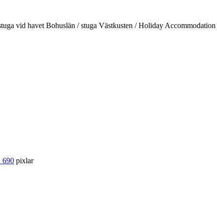
d / stuga vid havet Bohuslän / stuga Västkusten / Holiday Accommodati
 690
pixlar