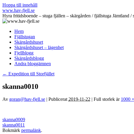
Hoppa till innehåll
www.hav-fjell.se
Hyra fritidsboende – stuga fjällen – skärgården / fjällstuga Jämtlan
Hem
Fjällstugan
Skärgårdshuset
Skärgårdshuset – lägenhet
Fjellblogg
Skärgårdsblogg
Andra bloggämnen
←
Expedition till Storfjället
skanna0010
Av
goran@hav-fjell.se
|
Publicerat
2019-11-22
|
Full storlek är
1000 ×
skanna0009
skanna0011
Bokmärk
permalänk
.