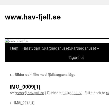
Hoppa
till
www.hav-fjell.se
innehåll
Hem
Fjällstugan
Skärgårdshuset
Skärgårdshuset –
lägenhet
←
Bilder och film med fjällstugans läge
IMG_0009[1]
Av
goran@hav-fjell.se
|
Publicerat
2018-02-27
|
Full storlek är
5
IMG_0014[1]