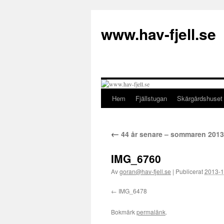
Hoppa
till
www.hav-fjell.se
innehåll
Hem
Fjällstugan
Skärgårdshuset
←
44 år senare – sommaren 2013
IMG_6760
Av
goran@hav-fjell.se
|
Publicerat
2013-1
IMG_6478
Bokmärk
permalänk
.