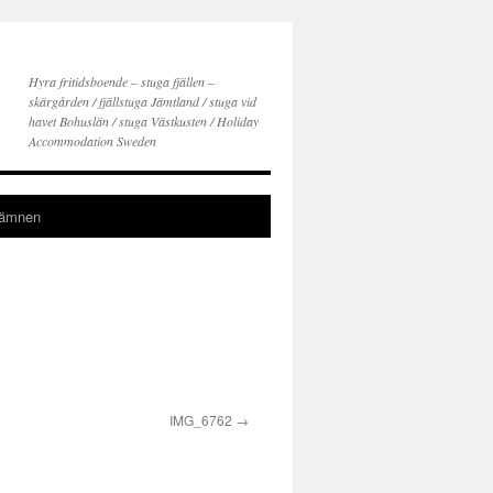
Hyra fritidsboende – stuga fjällen –
skärgården / fjällstuga Jämtland / stuga vid
havet Bohuslän / stuga Västkusten / Holiday
Accommodation Sweden
gämnen
IMG_6762