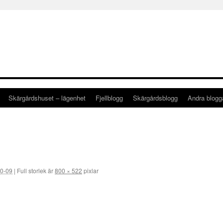
Skärgårdshuset – lägenhet
Fjellblogg
Skärgårdsblogg
Andra blog
0-09
|
Full storlek är
800 × 522
pixlar