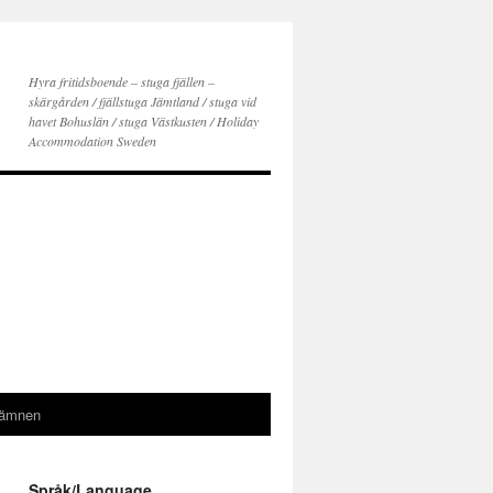
Hyra fritidsboende – stuga fjällen –
skärgården / fjällstuga Jämtland / stuga vid
havet Bohuslän / stuga Västkusten / Holiday
Accommodation Sweden
gämnen
Språk/Language