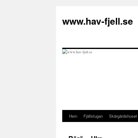
Hoppa
till
www.hav-fjell.se
innehåll
Hem
Fjällstugan
Skärgårdshuset