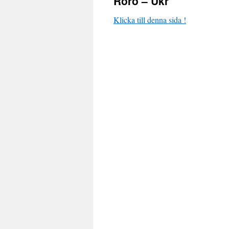
Rörö – Ukr
Klicka till denna sida !