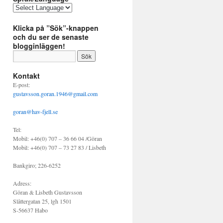
Klicka på ”Sök”-knappen
och du ser de senaste
blogginläggen!
Kontakt
E-post:
gustavsson.goran.1946@gmail.com
goran@hav-fjell.se
Tel:
Mobil: +46(0) 707 – 36 66 04 /Göran
Mobil: +46(0) 707 – 73 27 83 / Lisbeth
Bankgiro; 226-6252
Adress:
Göran & Lisbeth Gustavsson
Slåttergatan 25, lgh 1501
S-56637 Habo