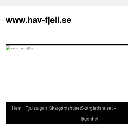
Hoppa
till
www.hav-fjell.se
innehåll
Hem
Fjällstugan
Skärgårdshuset
Skärgårdshuset –
lägenhet