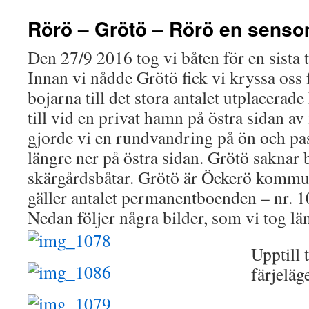
Rörö – Grötö – Rörö en sens
Den 27/9 2016 tog vi båten för en sista 
Innan vi nådde Grötö fick vi kryssa oss 
bojarna till det stora antalet utplacerad
till vid en privat hamn på östra sidan a
gjorde vi en rundvandring på ön och 
längre ner på östra sidan. Grötö saknar 
skärgårdsbåtar. Grötö är Öckerö kommun
gäller antalet permanentboenden – nr. 10
Nedan följer några bilder, som vi tog 
Upptill 
färjeläg