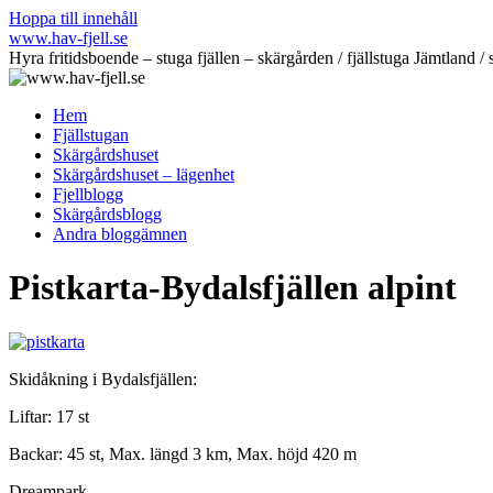
Hoppa till innehåll
www.hav-fjell.se
Hyra fritidsboende – stuga fjällen – skärgården / fjällstuga Jämtlan
Hem
Fjällstugan
Skärgårdshuset
Skärgårdshuset – lägenhet
Fjellblogg
Skärgårdsblogg
Andra bloggämnen
Pistkarta-Bydalsfjällen alpint
Skidåkning i Bydalsfjällen:
Liftar: 17 st
Backar: 45 st, Max. längd 3 km, Max. höjd 420 m
Dreampark