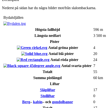
Nederst på sidan har du några bilder mot/från slalombackarna.
Bydalsfjällen
Högsta fallhöjd
596 m
Längsta nedfart
3 500 m
Pister
Antal gröna pister
4
Antal blå pister
20
Antal röda pister
24
Antal svarta pister
7
Totalt
55
Summa pistlängd
60 km
Liftar
Släpliftar
17
Stolliftar
0
Berg
–
kabin
– och
gondolbanor
0
Totalt
17