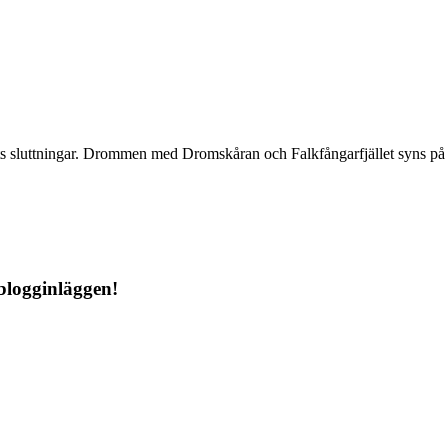
llets sluttningar. Drommen med Dromskåran och Falkfångarfjället syns 
blogginläggen!