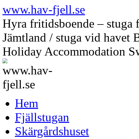
Hoppa
www.hav-fjell.se
till
innehåll
Hyra fritidsboende – stuga f
Jämtland / stuga vid havet 
Holiday Accommodation S
Hem
Fjällstugan
Skärgårdshuset